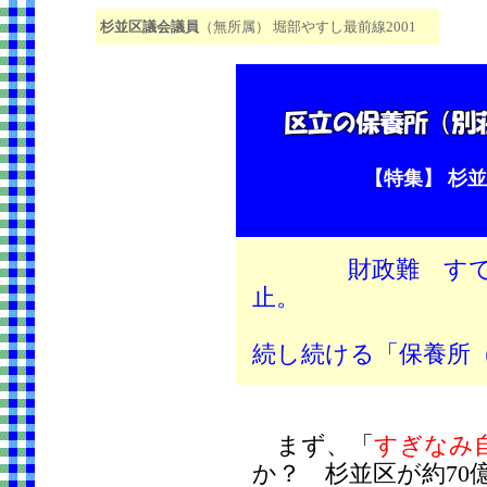
杉並区議会議員
（無所属） 堀部やすし最前線2001
【特集】 杉
財政難 す
止
・・
続し続ける「保養所
まず、「
すぎなみ
か？ 杉並区が約70